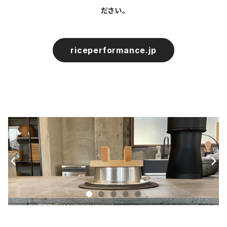
ださい。
riceperformance.jp